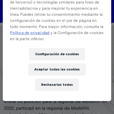
de terceros) o tecnologías similares para fines de
Disciplinas
mercadotecnia y para mejorar tu experiencia en
MC Battle
línea. Puedes retirar tu consentimiento mediante la
configuración de cookies en el pie de página en
todo momento. Para mayor información, consulta la
Camilo Vega comenzó a rapear a los 12 años en su
Política de privacidad
y la Configuración de cookies
en la parte inferior.
colegio después de que un amigo le mostrara un
video de una batalla entre Dtoke y Stigma. Desde
entonces, no ha dejado de practicar. Conoció la
Configuración de cookies
plaza de Skills Mic a los 14 años, donde participó
por primera vez. Desde ese momento, el freestyle le
Aceptar todas las cookies
ha brindado amigos, más motivación para seguir
practicando y muchas finales en batallas de plazas.
Rechazarlas todas
Esto lo llevó a enviar su primera audición a una
regional de Red Bull en 2016. En 2021, volvió a
enviar su audición para la regional de Medellín. En
2022, participó en la regional de Medellín