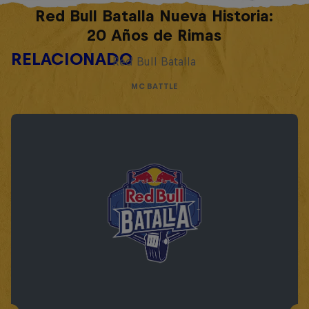
Red Bull Batalla Nueva Historia:
20 Años de Rimas
RELACIONADO
Red Bull Batalla
MC BATTLE