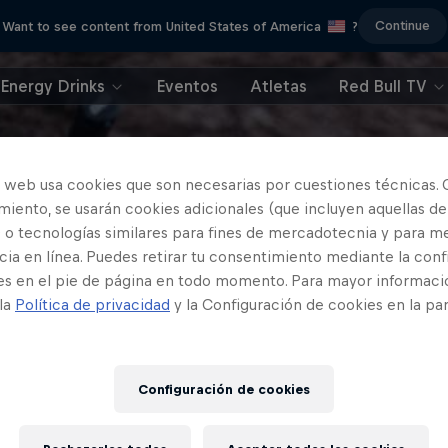
Continue
Want to see content from United States of America
?
Energy Drinks
Eventos
Atletas
Red Bull TV
o web usa cookies que son necesarias por cuestiones técnicas. 
iento, se usarán cookies adicionales (que incluyen aquellas de
 o tecnologías similares para fines de mercadotecnia y para me
ia en línea. Puedes retirar tu consentimiento mediante la conf
es en el pie de página en todo momento. Para mayor informaci
 la
Política de privacidad
y la Configuración de cookies en la pa
Configuración de cookies