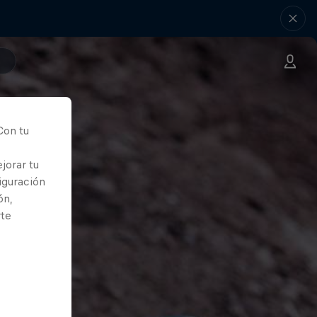
Con tu
jorar tu
iguración
ón,
rte