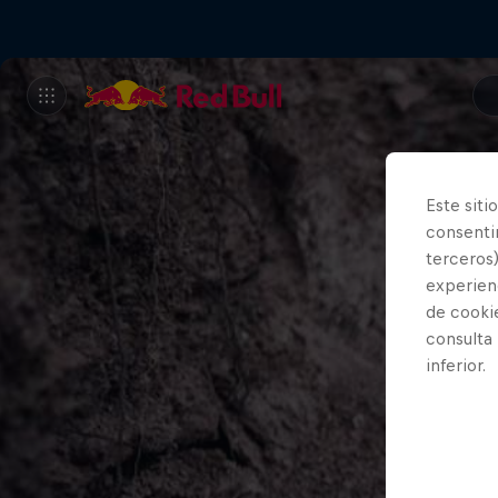
Este siti
consentim
terceros)
experienc
de cooki
consulta
inferior.