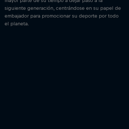
mayor parte de su tiempo a dejar paso a la
siguiente generación, centrándose en su papel de
embajador para promocionar su deporte por todo
el planeta.
Daniel Dhers
Dhers has inspired many throughout his career
© Tomislav Moze/Red Bull Content Pool