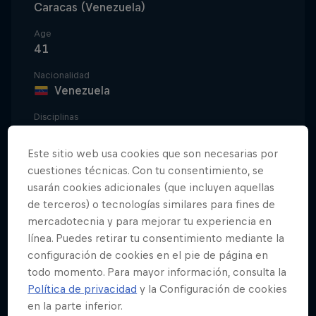
Caracas (Venezuela)
Age
41
Nacionalidad
Venezuela
Disciplinas
BMX Street / BMX Park
Este sitio web usa cookies que son necesarias por
cuestiones técnicas. Con tu consentimiento, se
usarán cookies adicionales (que incluyen aquellas
Danny es de lo más constante y constantemente el
de terceros) o tecnologías similares para fines de
mejor. El excepcional año que vivió en 2006,
mercadotecnia y para mejorar tu experiencia en
haciéndose con el título del
Action Sports Tour
línea. Puedes retirar tu consentimiento mediante la
(AST)
, convirtió a este venezolano en el principal
configuración de cookies en el pie de página en
competidor de 2007. En 2007 y 2008 revalidó su
todo momento. Para mayor información, consulta la
Política de privacidad
y la Configuración de cookies
título del AST y, como no le llegaba, de paso ganó
en la parte inferior.
medallas de oro consecutivas en los X Games. Este