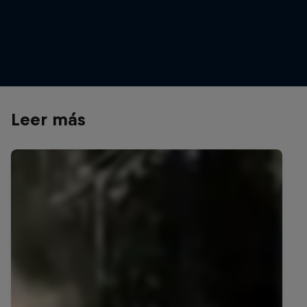
Celebrating another Red Bull Hardline podium finish in
Tasmania
© Graeme Murray/Red Bull Content Pool
Leer más