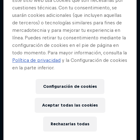
Este sitio web usa cookies que son necesarias por
Age
cuestiones técnicas. Con tu consentimiento, se
24
usarán cookies adicionales (que incluyen aquellas
de terceros) o tecnologías similares para fines de
Nacionalidad
mercadotecnia y para mejorar tu experiencia en
Irlanda
línea. Puedes retirar tu consentimiento mediante la
Inicio de su carrera
configuración de cookies en el pie de página en
2021
todo momento. Para mayor información, consulta la
Política de privacidad
y la Configuración de cookies
Disciplinas
en la parte inferior.
Mountainbike Downhill
Configuración de cookies
El ascenso de Ronan Dunne desde agricultor a
tiempo parcial y corredor privado hasta convertirse
Aceptar todas las cookies
en ganador de la Red Bull Hardline y de la Copa
UCI de mountain bike en el espacio de un par de
Rechazarlas todas
años es poco menos que sensacional. Por eso se
reconoce al joven irlandés como uno de los