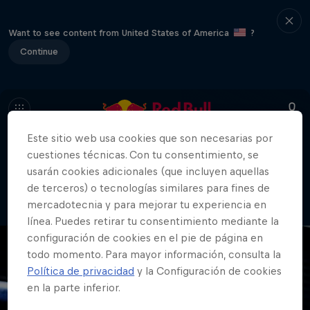
Want to see content from United States of America
?
Continue
Este sitio web usa cookies que son necesarias por
cuestiones técnicas. Con tu consentimiento, se
404
usarán cookies adicionales (que incluyen aquellas
Vaya. Lo sentimos. ¿Dónde está la
de terceros) o tecnologías similares para fines de
página?
mercadotecnia y para mejorar tu experiencia en
línea. Puedes retirar tu consentimiento mediante la
configuración de cookies en el pie de página en
todo momento. Para mayor información, consulta la
Política de privacidad
y la Configuración de cookies
en la parte inferior.