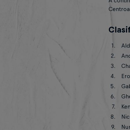
A contin
Centroa
Clasi
Ald
And
Cha
Ero
Gab
Ghe
Ken
Nic
Num