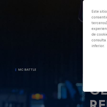
Este siti
consentim
terceros)
experienc
de cooki
consulta
inferior.
CO
MC BATTLE
CL
RE