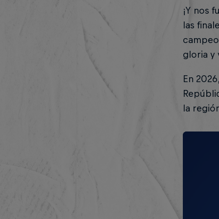
¡Y nos f
las fina
campeon
gloria y
En 2026,
Repúbli
la regió