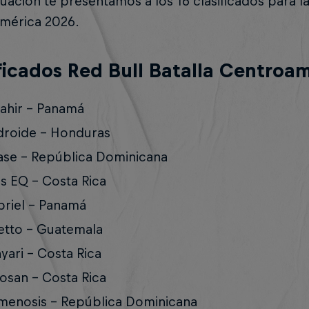
uación te presentamos a los 16 clasificados para las
mérica 2026.
ficados Red Bull Batalla Centroam
ahir - Panamá
roide - Honduras
se - República Dominicana
s EQ - Costa Rica
riel - Panamá
tto - Guatemala
yari - Costa Rica
osan - Costa Rica
enosis - República Dominicana