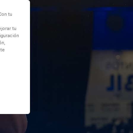
Con tu
jorar tu
iguración
ón,
rte