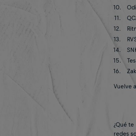
Odi
QCA
Rit
RVS
SNK
Tes
Zak
Vuelve a
¿Qué te 
redes so