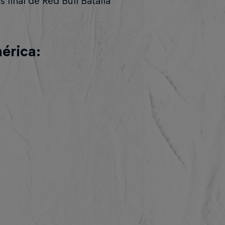
 final de Red Bull Batalla
érica: