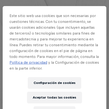
Este sitio web usa cookies que son necesarias por
cuestiones técnicas. Con tu consentimiento, se
Esta historia es parte de
usarán cookies adicionales (que incluyen aquellas
de terceros) o tecnologías similares para fines de
Red Bull Batalla
mercadotecnia y para mejorar tu experiencia en
130 Tour Stops
línea. Puedes retirar tu consentimiento mediante la
configuración de cookies en el pie de página en
todo momento. Para mayor información, consulta la
Política de privacidad
y la Configuración de cookies
Resumen
en la parte inferior.
Los cruces
1
Configuración de cookies
Después de sacudir el mundo de las escritas en
Aceptar todas las cookies
castellano con su regreso, Liga Bazooka –el evento
creado por Dtoke en 2014– celebra su primera