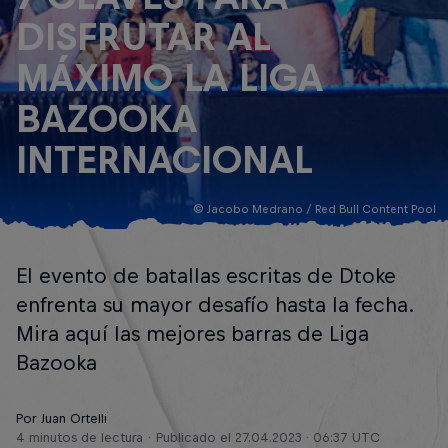
DISFRUTAR AL
MÁXIMO LA LIGA
BAZOOKA
INTERNACIONAL
© Jacobo Medrano / Red Bull Content Pool
El evento de batallas escritas de Dtoke
enfrenta su mayor desafío hasta la fecha.
Mira aquí las mejores barras de Liga
Bazooka
Por Juan Ortelli
4 minutos de lectura
Publicado el
27.04.2023 · 06:37 UTC