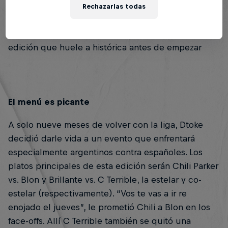
edición internacional este 27 de abril, que será
Rechazarlas todas
transmitida en vivo por Red Bull Batalla. A
continuación, datos para tomarle el peso a una
edición que huele a histórica antes de empezar
El menú es picante
A solo nueve meses de volver con la liga, Dtoke
decidió darle vida a un evento que enfrentará
especialmente argentinos contra españoles. Los
platos principales de esta edición serán Chili Parker
vs. Blon y Brillante vs. C Terrible, la estelar y co-
estelar (respectivamente). “Vos te vas a ir re
enojado el jueves”, le prometió Chili a Blon en los
face-offs. Allí C Terrible también se quitó una