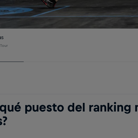
as
 Tour
 qué puesto del ranking 
s?