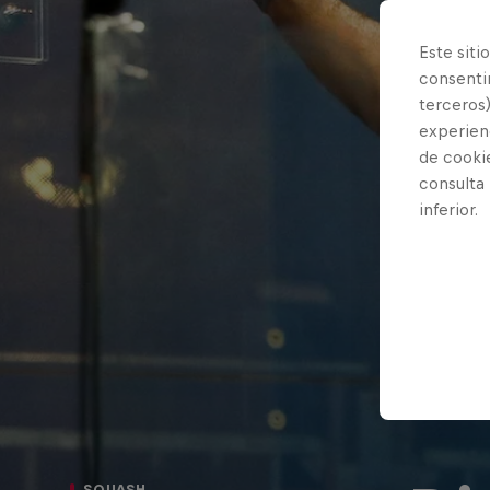
Este siti
consentim
terceros)
experienc
de cooki
consulta
inferior.
SQUASH