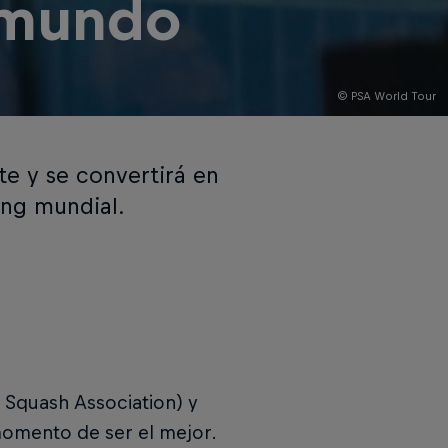
l mundo
© PSA World Tour
te y se convertirá en
ing mundial.
 Squash Association) y
 momento de ser el mejor.