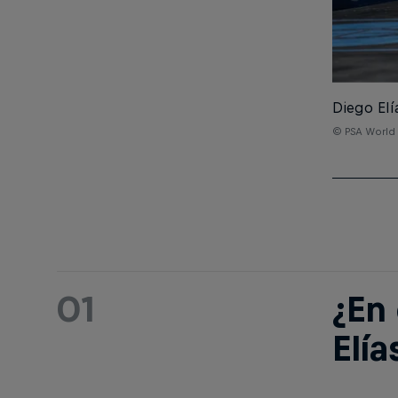
Diego Elí
© PSA World
01
¿En
Elía