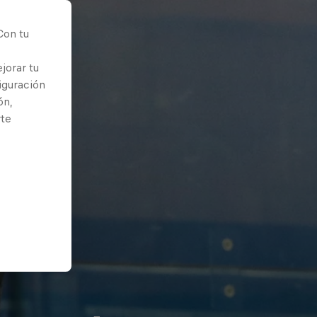
Con tu
jorar tu
iguración
ón,
rte