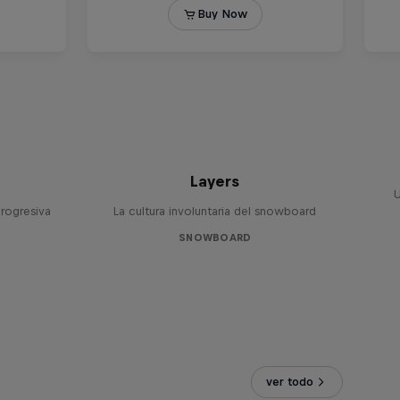
t
Layers
U
rogresiva
La cultura involuntaria del snowboard
SNOWBOARD
ver todo