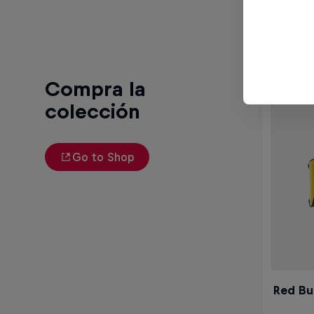
Gotta 
Compra la
colección
Go to Shop