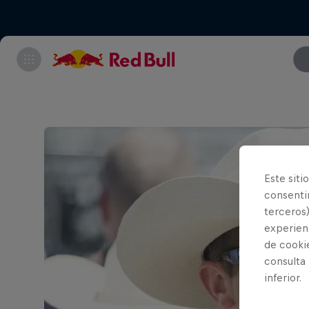
Este siti
consentim
terceros)
experienc
de cooki
consulta
inferior.