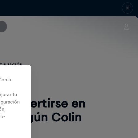
ntinuación
Con tu
jorar tu
 divertirse en
iguración
ón,
s, según Colin
rte
ards