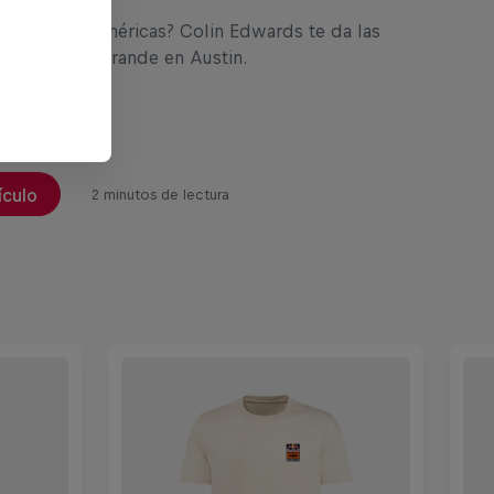
l GP de las Américas? Colin Edwards te da las
a pasarlo en grande en Austin.
ículo
2 minutos de lectura