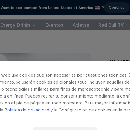
Continue
Want to see content from United States of America
?
Energy Drinks
Eventos
Atletas
Red Bull TV
Lee a co
o web usa cookies que son necesarias por cuestiones técnicas. 
iento, se usarán cookies adicionales (que incluyen aquellas de
 o tecnologías similares para fines de mercadotecnia y para me
Cómo
ia en línea. Puedes retirar tu consentimiento mediante la conf
es en el pie de página en todo momento. Para mayor informaci
Texa
 la
Política de privacidad
y la Configuración de cookies en la pa
Edw