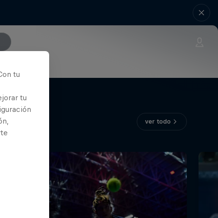
Con tu
jorar tu
iguración
ón,
ver todo
rte