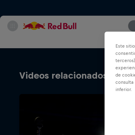
Este siti
consentim
terceros)
experienc
Videos relacionados
de cooki
consulta
inferior.