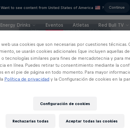
Continue
Want to see content from United States of America
?
Energy Drinks
Eventos
Atletas
Red Bull TV
Info
How to watch
FAQ
o web usa cookies que son necesarias por cuestiones técnicas. 
iento, se usarán cookies adicionales (que incluyen aquellas de
 o tecnologías similares para fines de mercadotecnia y para me
ia en línea. Puedes retirar tu consentimiento mediante la conf
es en el pie de página en todo momento. Para mayor informaci
 la
Política de privacidad
y la Configuración de cookies en la pa
Configuración de cookies
Rechazarlas todas
Aceptar todas las cookies