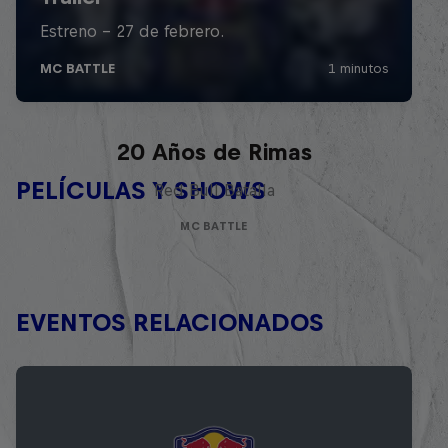
Red Bull Batalla Nueva Historia:
20 Años de Rimas
PELÍCULAS Y SHOWS
Red Bull Batalla
MC BATTLE
EVENTOS RELACIONADOS