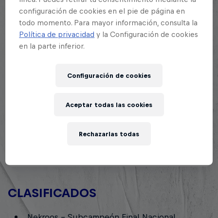
configuración de cookies en el pie de página en
Almendrades
1
todo momento. Para mayor información, consulta la
Campeón
Política de privacidad
y la Configuración de cookies
en la parte inferior.
Nekroos
2
Subcampeón
Configuración de cookies
Icon
3
Aceptar todas las cookies
Semifinalista
Rechazarlas todas
JC Snake
3
Semifinalista
CLASIFICADOS
Nekroos - Subcampeón Final Nacional