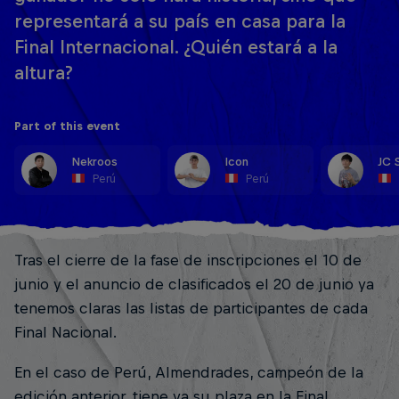
representará a su país en casa para la
Final Internacional. ¿Quién estará a la
altura?
Part of this event
Nekroos
Icon
JC 
Perú
Perú
Tras el cierre de la fase de inscripciones el 10 de
junio y el anuncio de clasificados el 20 de junio ya
tenemos claras las listas de participantes de cada
Final Nacional.
En el caso de Perú, Almendrades, campeón de la
edición anterior, tiene ya su plaza en la Final