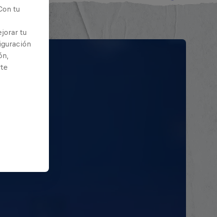
Con tu
jorar tu
iguración
ón,
rte