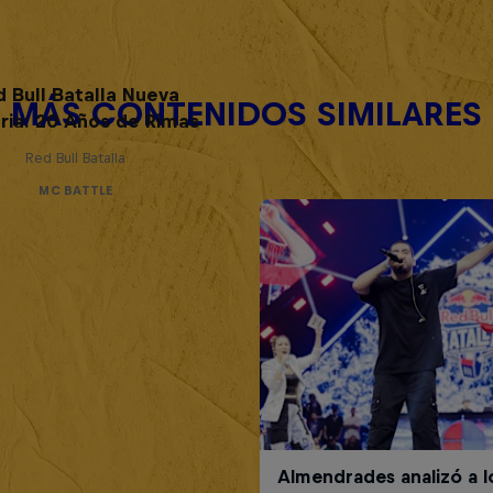
d Bull Batalla Nueva
MÁS CONTENIDOS SIMILARES
ria: 20 Años de Rimas
Red Bull Batalla
MC BATTLE