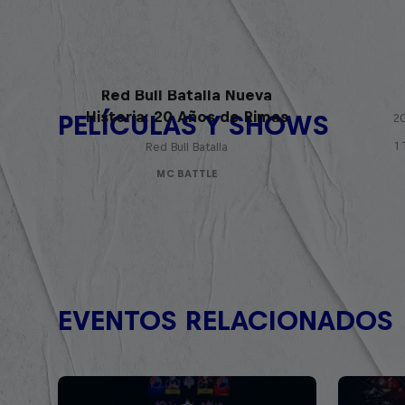
Red Bull Batalla Nueva
Historia: 20 Años de Rimas
PELÍCULAS Y SHOWS
20
1
Red Bull Batalla
MC BATTLE
EVENTOS RELACIONADOS