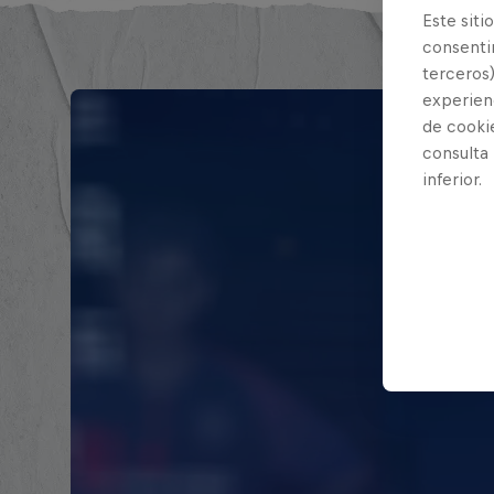
Este siti
consentim
terceros)
experienc
de cooki
consulta
inferior.