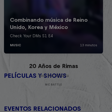
Red Bull Batalla Nueva Historia:
20 Años de Rimas
PELÍCULAS Y SHOWS
Red Bull Batalla
MC BATTLE
EVENTOS RELACIONADOS