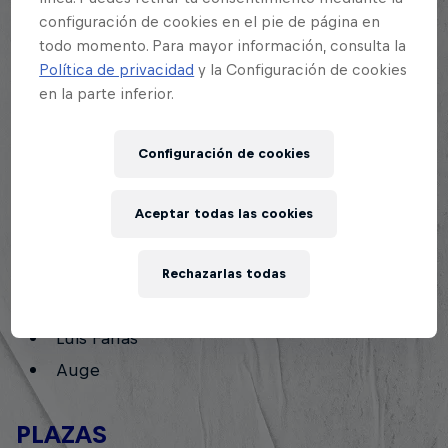
Alexmine
configuración de cookies en el pie de página en
todo momento. Para mayor información, consulta la
Política de privacidad
y la Configuración de cookies
REGIONAL BUENOS AIRES
en la parte inferior.
CTZ
Configuración de cookies
Exe
Stuart
Aceptar todas las cookies
REGIONAL ROSARIO
Rechazarlas todas
Cobe
Luis Farías
Auge
PLAZAS