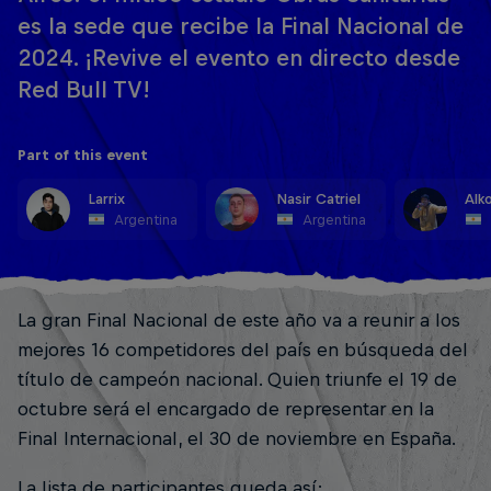
es la sede que recibe la Final Nacional de
2024. ¡Revive el evento en directo desde
Red Bull TV!
Part of this event
Larrix
Nasir Catriel
Alk
Argentina
Argentina
La gran Final Nacional de este año va a reunir a los
mejores 16 competidores del país en búsqueda del
título de campeón nacional. Quien triunfe el 19 de
octubre será el encargado de representar en la
Final Internacional, el 30 de noviembre en España.
La lista de participantes queda así: