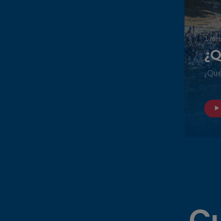
1 min
¿Q
¿Qué
Cu