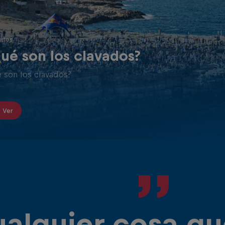
los brazos rectos y pegados al cuerpo.
utos
ué son los clavados?
 son los clavados?
Ver
alquier cosa qu