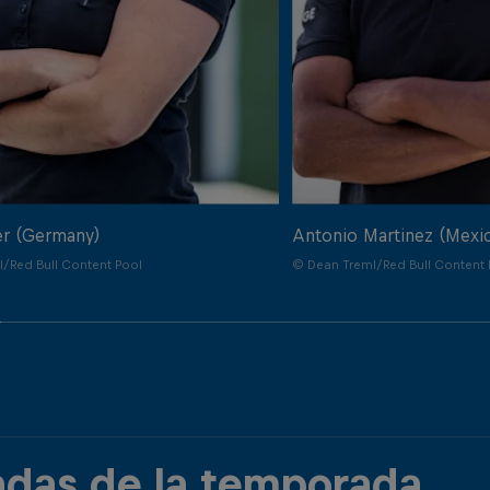
er (Germany)
Antonio Martinez (Mexi
/Red Bull Content Pool
© Dean Treml/Red Bull Content 
adas de la temporada