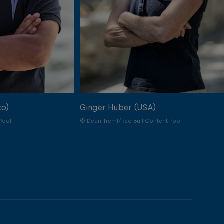
co)
Ginger Huber (USA)
Pool
© Dean Treml/Red Bull Content Pool