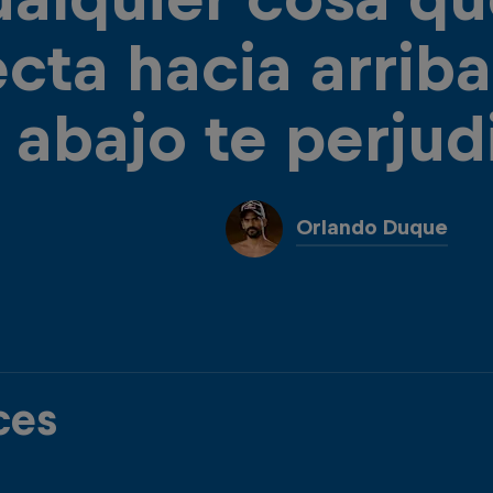
ecta hacia arriba
abajo te perjud
Orlando Duque
ces