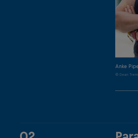
Anke Pip
© Dean Treml
02
Par