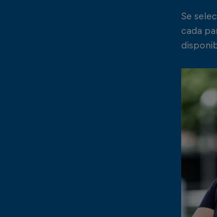
Se sele
cada par
disponib