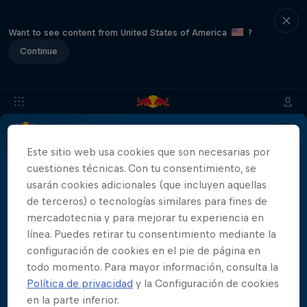
Want to see content from United States of America
?
Continue
Info
Ubicación
Saltadores
Resultados
Historia
Este sitio web usa cookies que son necesarias por
cuestiones técnicas. Con tu consentimiento, se
usarán cookies adicionales (que incluyen aquellas
de terceros) o tecnologías similares para fines de
Patrocinadores
mercadotecnia y para mejorar tu experiencia en
línea. Puedes retirar tu consentimiento mediante la
configuración de cookies en el pie de página en
todo momento. Para mayor información, consulta la
Política de privacidad
y la Configuración de cookies
444 Days
en la parte inferior.