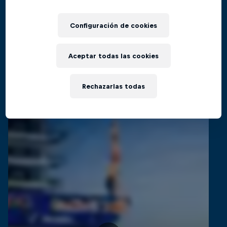
El regreso al Red Bull Cliff Diving World
Películas y Shows
Series
Configuración de cookies
CLAVADISMO
Aceptar todas las cookies
Videos relacionados
Rechazarlas todas