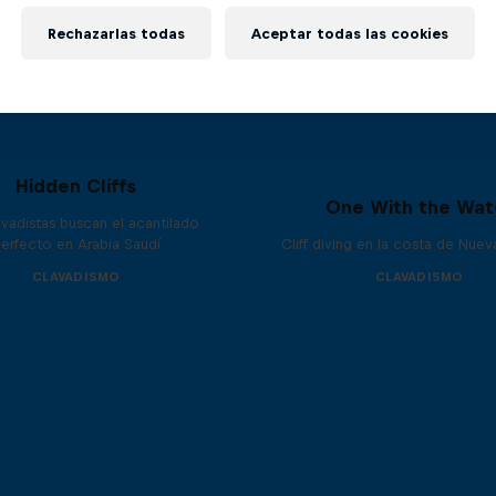
Rechazarlas todas
Aceptar todas las cookies
Hidden Cliffs
One With the Wat
avadistas buscan el acantilado
erfecto en Arabia Saudí
Cliff diving en la costa de Nue
CLAVADISMO
CLAVADISMO