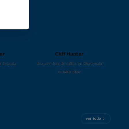
er
Cliff Hunter
va Zelanda
Una aventura de saltos en Guatemala
CLAVADISMO
ver todo