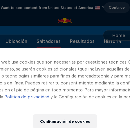
Continue
Want to see content from United States of America
?
Home
Ubicación
Saltadores
Resultados
Historia
o web usa cookies que son necesarias por cuestiones técnicas. 
iento, se usarán cookies adicionales (que incluyen aquellas de
 o tecnologías similares para fines de mercadotecnia y para me
Patrocinadores
ia en línea. Puedes retirar tu consentimiento mediante la conf
es en el pie de página en todo momento. Para mayor informaci
 la
Política de privacidad
y la Configuración de cookies en la pa
Configuración de cookies