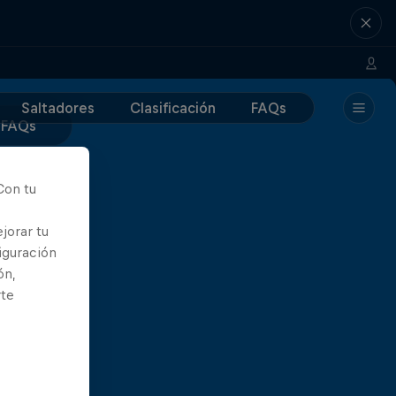
Saltadores
Clasificación
FAQs
FAQs
Con tu
jorar tu
iguración
ón,
rte