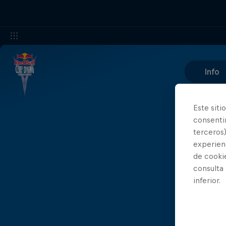
Info
Este siti
consentim
terceros)
experienc
de cooki
consulta
inferior.