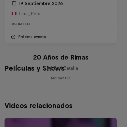
19 Septiembre 2026
Lima, Peru
MC BATTLE
Próximo evento
Red Bull Batalla Nueva Historia:
20 Años de Rimas
Películas y Shows
Red Bull Batalla
MC BATTLE
Videos relacionados