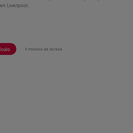
en Liverpool.
ículo
3 minutos de lectura