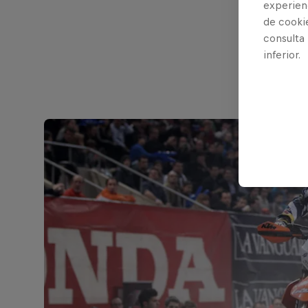
experienc
United 
de cooki
consulta
Ver perfil
inferior.