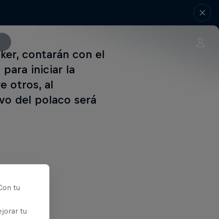
ker, contarán con el
para iniciar la
 otros, al
vo del polaco será
Con tu
jorar tu