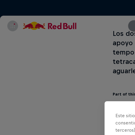
Los do
apoyo d
tempor
tetrac
aguarle
Part of thi
Este siti
consentim
terceros)
Jonny Wa