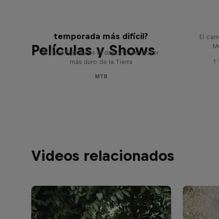
Hard L
Hard Enduro 2025: ¿La
temporada más difícil?
El cam
Películas y Shows
M
El Hard Enduro es el deporte de motor
1
más duro de la Tierra
MTB
Videos relacionados