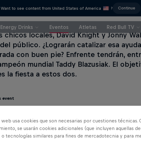
Continue
Want to see content from United States of America
?
Energy Drinks
Eventos
Atletas
Red Bull TV
s chicos locales, David Knight y Jonny Wal
el público. ¿Lograrán catalizar esa ayuda 
ada con buen pie? Enfrente tendrán, entre
ampeón mundial Taddy Blazusiak. El objeti
s la fiesta a estos dos.
s event
o web usa cookies que son necesarias por cuestiones técnicas. 
iento, se usarán cookies adicionales (que incluyen aquellas de
 o tecnologías similares para fines de mercadotecnia y para me
lker