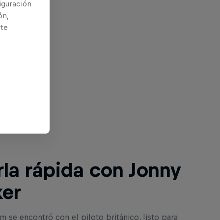
iguración
ón,
rte
ntinuación
la rápida con Jonny
ker
 se encontró con el piloto británico, listo para