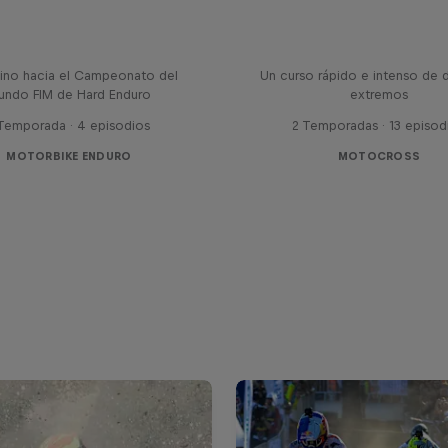
ines - con Mani & Bolts
El ABC de...
ino hacia el Campeonato del
Un curso rápido e intenso de 
undo FIM de Hard Enduro
extremos
 Temporada · 4 episodios
2 Temporadas · 13 episod
MOTORBIKE ENDURO
MOTOCROSS