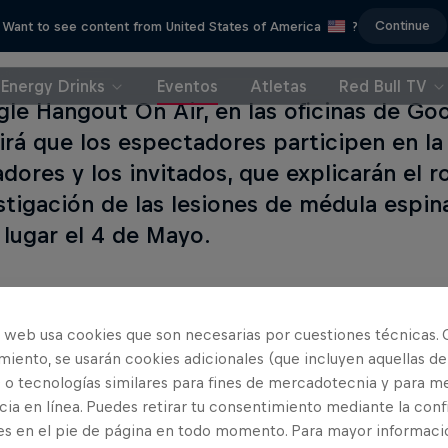
Continue
Want to see content from United States of America
?
Energy Drinks
Eventos
Atletas
Red Bull TV
gle Hangout On Air, en las oficinas de Goo
irá que los espectadores participen en la 
dores y los invitados, que explicarán el ro
stigación de las lesiones de médula espina
 lugar el 4 de Mayo.
o web usa cookies que son necesarias por cuestiones técnicas. 
iento, se usarán cookies adicionales (que incluyen aquellas de
Patrocinadores
 o tecnologías similares para fines de mercadotecnia y para me
ia en línea. Puedes retirar tu consentimiento mediante la conf
es en el pie de página en todo momento. Para mayor informaci