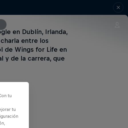
gle en Dublín, Irlanda,
charla entre los
l de Wings for Life en
l y de la carrera, que
Con tu
jorar tu
iguración
ón,