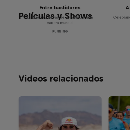
Wings for Life World Run:
Entre bastidores
A
Películas y Shows
Lo que hay detrás de la multitudinaria
Celebran
carrera mundial
RUNNING
Videos relacionados