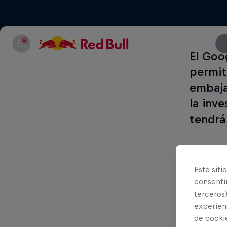
El Goo
permit
embaja
la inve
tendrá
Este siti
consentim
terceros)
experienc
de cooki