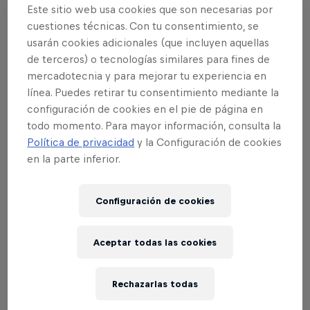
Este sitio web usa cookies que son necesarias por
cuestiones técnicas. Con tu consentimiento, se
Felix Baumgartner
usarán cookies adicionales (que incluyen aquellas
Austria
de terceros) o tecnologías similares para fines de
mercadotecnia y para mejorar tu experiencia en
línea. Puedes retirar tu consentimiento mediante la
Gracias, Félix.
configuración de cookies en el pie de página en
todo momento. Para mayor información, consulta la
Gracias por ser exactamente como eras.
Política de privacidad
y la Configuración de cookies
en la parte inferior.
Configuración de cookies
EL RED BULL ORIGINAL
Red Bull Energy Drink
Aceptar todas las cookies
Aprende más
Rechazarlas todas