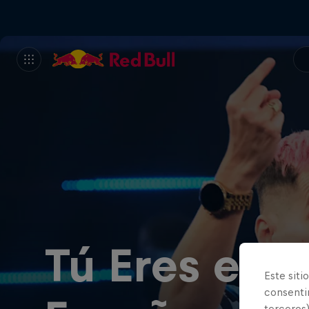
Tú Eres el 
Este siti
consentim
terceros)