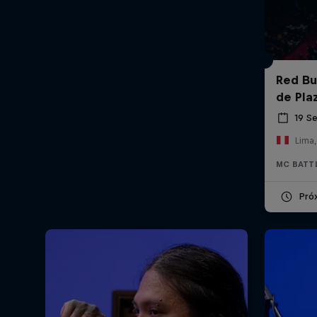
Red Bul
de Pla
19 S
Lima,
MC BATT
Pró