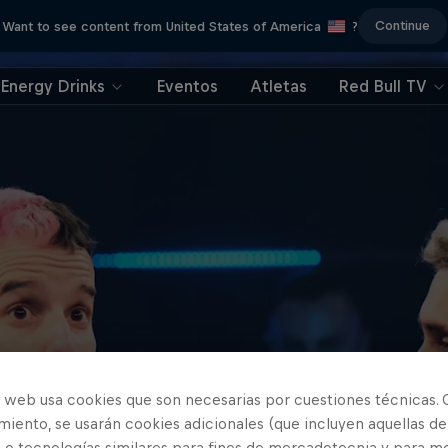
Continue
Want to see content from United States of America
?
Energy Drinks
Eventos
Atletas
Red Bull TV
Juez: Momento
o web usa cookies que son necesarias por cuestiones técnicas. 
iento, se usarán cookies adicionales (que incluyen aquellas de
 o tecnologías similares para fines de mercadotecnia y para me