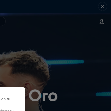
s de Oro
Con tu
jorar tu