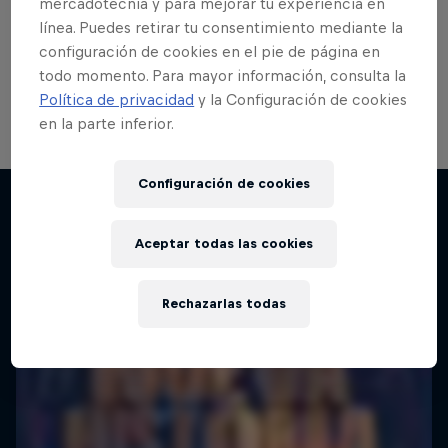
mercadotecnia y para mejorar tu experiencia en
línea. Puedes retirar tu consentimiento mediante la
configuración de cookies en el pie de página en
todo momento. Para mayor información, consulta la
Política de privacidad
y la Configuración de cookies
en la parte inferior.
Configuración de cookies
Red Bull Batalla Nueva Historia:
20 Años de Rimas
Aceptar todas las cookies
Más contenidos similares
Red Bull Batalla
MC BATTLE
Rechazarlas todas