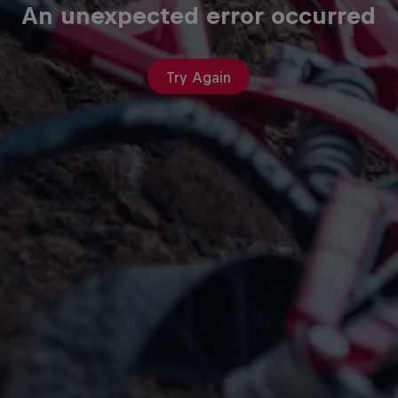
An unexpected error occurred
Try Again