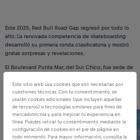
Este 2025, Red Bull Road Gap regresó por todo lo
alto. La renovada competencia de skateboarding
desarrolló su primera ronda clasificatoria y mostró
gratas sorpresas y revelaciones.
El Boulevard Punta Mar, del Sur Chico, fue sede de
la Qualy 1 de Red Bull Road Gap, que desarrollará
la gran Final Nacional el próximo 21 de junio en el
Este sitio web usa cookies que son necesarias por
cuestiones técnicas. Con tu consentimiento, se
marco del Go Skateboarding Day.
usarán cookies adicionales (que incluyen aquellas
de terceros) o tecnologías similares para fines de
mercadotecnia y para mejorar tu experiencia en
línea. Puedes retirar tu consentimiento mediante la
configuración de cookies en el pie de página en
todo momento. Para mayor información, consulta la