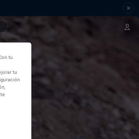
Con tu
jorar tu
iguración
ón,
rte