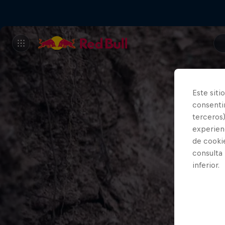
Este siti
consentim
terceros)
experienc
de cooki
consulta
inferior.