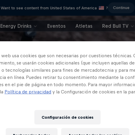
Continue
Want to see content from United States of America
?
Energy Drinks
Eventos
Atletas
Red Bull TV
o web usa cookies que son necesarias por cuestiones técnicas. 
iento, se usarán cookies adicionales (que incluyen aquellas de
 o tecnologías similares para fines de mercadotecnia y para me
ia en línea. Puedes retirar tu consentimiento mediante la conf
es en el pie de página en todo momento. Para mayor informaci
 la
Política de privacidad
y la Configuración de cookies en la pa
Configuración de cookies