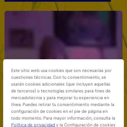
Este sitio web usa cookies que son necesarias por
cuestiones técnicas. Con tu consentimiento, se
usarán cookies adicionales (que incluyen aquellas
de terceros) o tecnologías similares para fines de
mercadotecnia y para mejorar tu experiencia en
línea. Puedes retirar tu consentimiento mediante la
configuración de cookies en el pie de página en
todo momento. Para mayor información, consulta la
Política de privacidad
y la Configuración de cookies