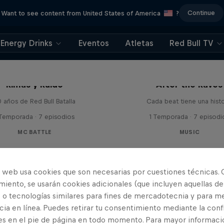
Continue
Want to see content from United States of America
?
Energy Drinks
Eventos
Atletas
Red Bull TV
Rimas y Ruido
After the Raves
 años de Red Bull Batalla
Cada beat tiene una histo
 Temporada · 7 episodios
1 Temporada · 7 episodi
MC BATTLE
MUSIC
o web usa cookies que son necesarias por cuestiones técnicas. 
iento, se usarán cookies adicionales (que incluyen aquellas de
 o tecnologías similares para fines de mercadotecnia y para me
ia en línea. Puedes retirar tu consentimiento mediante la conf
es en el pie de página en todo momento. Para mayor informaci