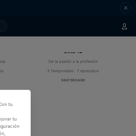
Until 18
ria
De la pasión a la profesión
os
3 Temporadas · 7 episodios
SKATEBOARD
Con tu
jorar tu
iguración
ón,