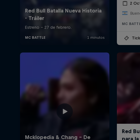
2 Oc
Bueno
MC BATT
Tick