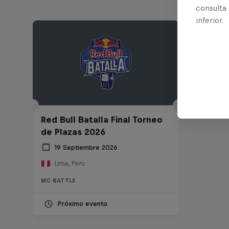
consulta
inferior.
Red Bull Batalla Final Torneo
de Plazas 2026
19 Septiembre 2026
Lima, Peru
MC BATTLE
Próximo evento