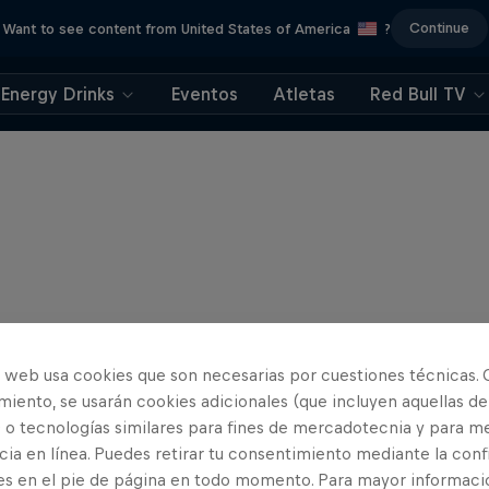
Continue
Want to see content from United States of America
?
Energy Drinks
Eventos
Atletas
Red Bull TV
o web usa cookies que son necesarias por cuestiones técnicas. 
iento, se usarán cookies adicionales (que incluyen aquellas de
 o tecnologías similares para fines de mercadotecnia y para me
ia en línea. Puedes retirar tu consentimiento mediante la conf
es en el pie de página en todo momento. Para mayor informaci