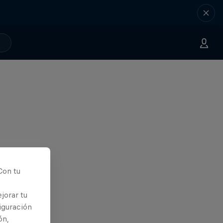
Con tu
jorar tu
iguración
ón,