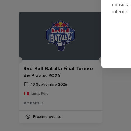
consulta
inferior.
Red Bull Batalla Final Torneo
de Plazas 2026
19 Septiembre 2026
Lima, Peru
MC BATTLE
Próximo evento