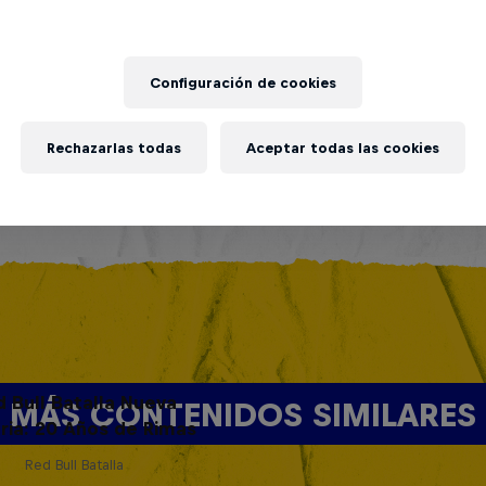
Configuración de cookies
Rechazarlas todas
Aceptar todas las cookies
d Bull Batalla Nueva
MÁS CONTENIDOS SIMILARES
ria: 20 Años de Rimas
Red Bull Batalla