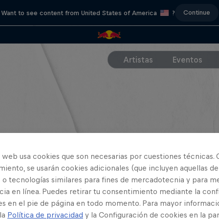
Continue
Want to see content from United States of America
?
Artistas
Eventos
o web usa cookies que son necesarias por cuestiones técnicas. 
iento, se usarán cookies adicionales (que incluyen aquellas de
 o tecnologías similares para fines de mercadotecnia y para me
ia en línea. Puedes retirar tu consentimiento mediante la conf
es en el pie de página en todo momento. Para mayor informaci
 la
Política de privacidad
y la Configuración de cookies en la pa