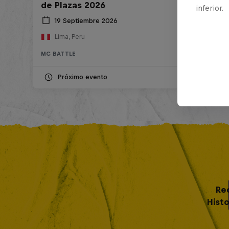
de Plazas 2026
inferior.
19 Septiembre 2026
Lima, Peru
MC BATTLE
Próximo evento
Re
Histo