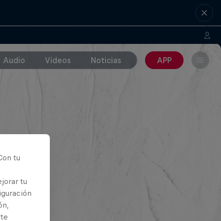
Audio
Videos
Noticias
APP
Con tu
jorar tu
iguración
ón,
rte