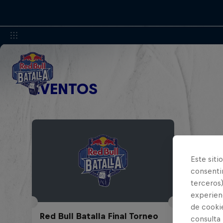
EVENTOS
Este siti
consentim
terceros)
experienc
de cooki
Red Bull Batalla Final Torneo
consulta