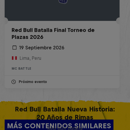
Red Bull Batalla Final Torneo de
Plazas 2026
19 Septiembre 2026
Lima, Peru
MC BATTLE
Próximo evento
Red Bull Batalla Nueva Historia:
20 Años de Rimas
MÁS CONTENIDOS SIMILARES
Red Bull Batalla