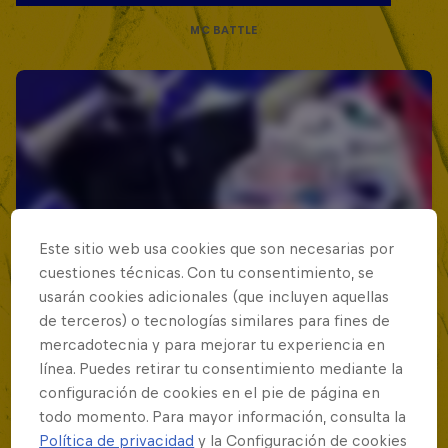
MC BATTLE
Este sitio web usa cookies que son necesarias por
cuestiones técnicas. Con tu consentimiento, se
usarán cookies adicionales (que incluyen aquellas
de terceros) o tecnologías similares para fines de
mercadotecnia y para mejorar tu experiencia en
línea. Puedes retirar tu consentimiento mediante la
configuración de cookies en el pie de página en
todo momento. Para mayor información, consulta la
Política de privacidad
y la Configuración de cookies