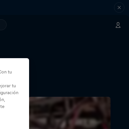
Con tu
jorar tu
iguración
ón,
rte