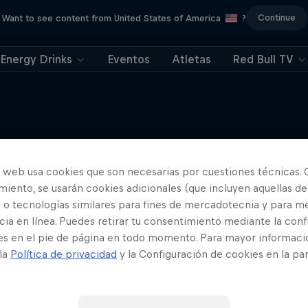
Continue
Want to see content from United States of America
?
Energy Drinks
Eventos
Atletas
Red Bull TV
rd Enduro 2025: ¿La
porada más difícil?
o web usa cookies que son necesarias por cuestiones técnicas. 
Más contenidos similares
iento, se usarán cookies adicionales (que incluyen aquellas de
 Enduro es el deporte de motor
 o tecnologías similares para fines de mercadotecnia y para me
más duro de la Tierra
ia en línea. Puedes retirar tu consentimiento mediante la conf
MTB
es en el pie de página en todo momento. Para mayor informaci
 la
Política de privacidad
y la Configuración de cookies en la pa