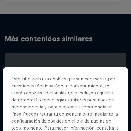
Más contenidos similares
Este sitio web usa cookies que son necesarias por
cuestiones técnicas. Con tu consentimiento, se
usarán cookies adicionales (que incluyen aquellas
de terceros) o tecnologías similares para fines de
mercadotecnia y para mejorar tu experiencia en
línea. Puedes retirar tu consentimiento mediante la
configuración de cookies en el pie de página en
todo momento. Para mayor información, consulta la