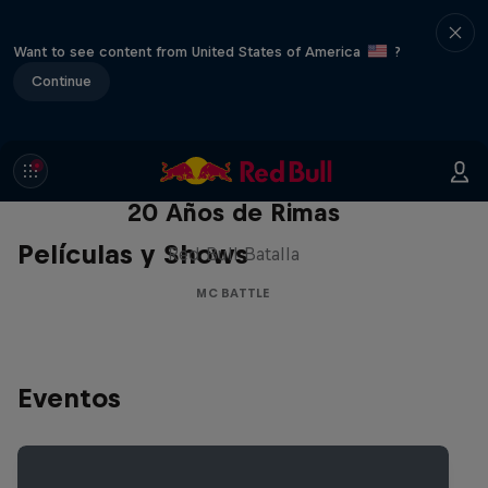
Want to see content from United States of America
?
Continue
Red Bull Batalla Nueva Historia:
20 Años de Rimas
Películas y Shows
Red Bull Batalla
MC BATTLE
Eventos