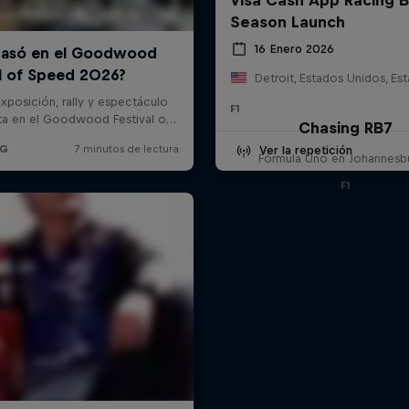
Season Launch
16 Enero 2026
F1
Chasing RB7
Ver la repetición
Fórmula Uno en Johannesb
F1