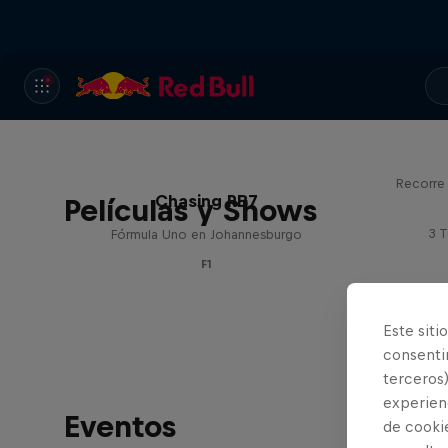
Red 
Recorre 
Chasing RB7
Películas y Shows
3 
Fórmula Uno en Johannesburgo
F1
Este siti
consentim
terceros)
experienc
Eventos
de cooki