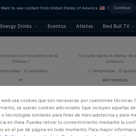
Continue
Want to see content from United States of America
?
Energy Drinks
Eventos
Atletas
Red Bull TV
Bull Racing Road Trips
El ABC de...
el mundo con los pilotos de la
Un curso rápido e intenso de 
Fórmula 1
extremos
Temporadas · 10 episodios
2 Temporadas · 13 episod
F1
MOTOCROSS
o web usa cookies que son necesarias por cuestiones técnicas. 
iento, se usarán cookies adicionales (que incluyen aquellas de
 o tecnologías similares para fines de mercadotecnia y para me
ia en línea. Puedes retirar tu consentimiento mediante la conf
es en el pie de página en todo momento. Para mayor informaci