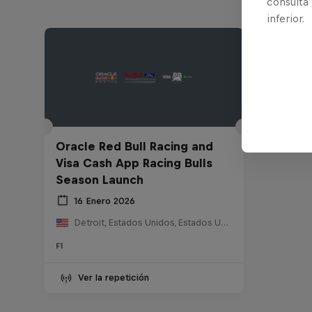
consulta
inferior.
Oracle Red Bull Racing and
Visa Cash App Racing Bulls
Season Launch
16 Enero 2026
Detroit, Estados Unidos, Estados Unidos
F1
Ver la repetición