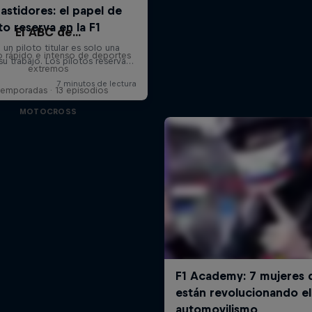
El ABC de...
o rápido e intenso de deportes
extremos
Temporadas · 13 episodios
MOTOCROSS