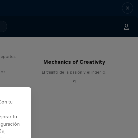
deportes
Mechanics of Creativity
ios
El triunfo de la pasión y el ingenio.
F1
Con tu
jorar tu
iguración
ón,