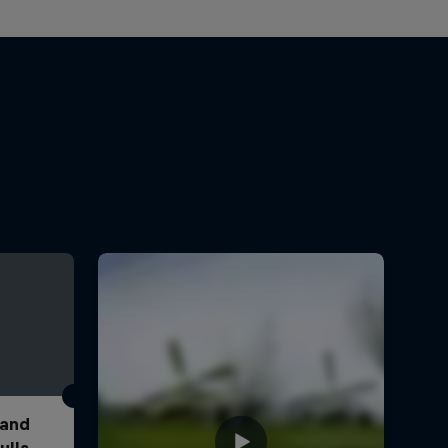
 and
ulls