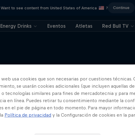
Continue
Want to see content from United States of America
?
Energy Drinks
Eventos
Atletas
Red Bull TV
Más contenidos similares
o web usa cookies que son necesarias por cuestiones técnicas. 
iento, se usarán cookies adicionales (que incluyen aquellas de
 o tecnologías similares para fines de mercadotecnia y para me
ia en línea. Puedes retirar tu consentimiento mediante la conf
es en el pie de página en todo momento. Para mayor informaci
 la
Política de privacidad
y la Configuración de cookies en la pa