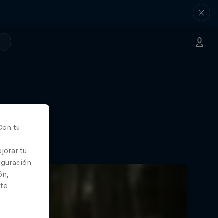
Con tu
jorar tu
iguración
ón,
rte