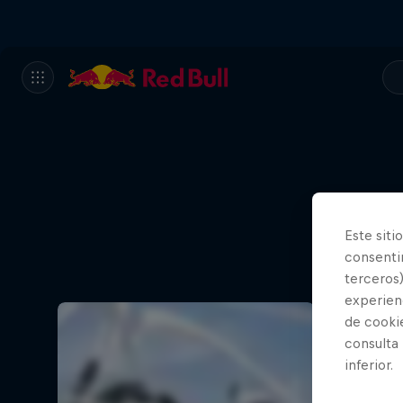
Este siti
consentim
terceros)
experienc
de cooki
consulta
inferior.