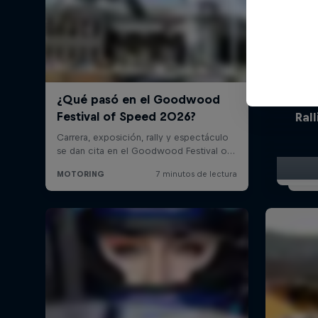
El Ca
Ral