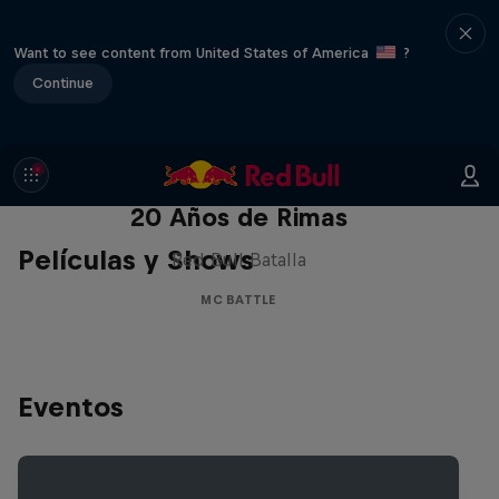
Want to see content from United States of America
?
Continue
Red Bull Batalla Nueva Historia:
20 Años de Rimas
Películas y Shows
Red Bull Batalla
MC BATTLE
Eventos