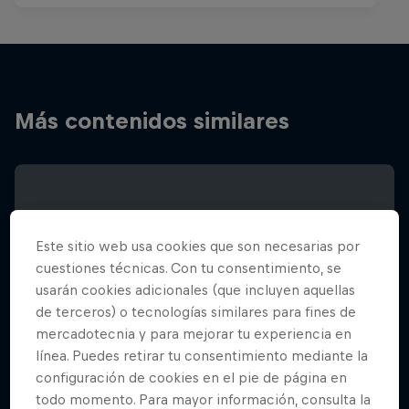
Más contenidos similares
Este sitio web usa cookies que son necesarias por
cuestiones técnicas. Con tu consentimiento, se
usarán cookies adicionales (que incluyen aquellas
de terceros) o tecnologías similares para fines de
mercadotecnia y para mejorar tu experiencia en
línea. Puedes retirar tu consentimiento mediante la
configuración de cookies en el pie de página en
todo momento. Para mayor información, consulta la