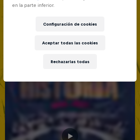
Lima, Peru
en la parte inferior.
Red Bull Batalla Nueva Historia:
MC BATTLE
20 Años de Rimas
Configuración de cookies
Próximo evento
Red Bull Batalla
MC BATTLE
Aceptar todas las cookies
Rechazarlas todas