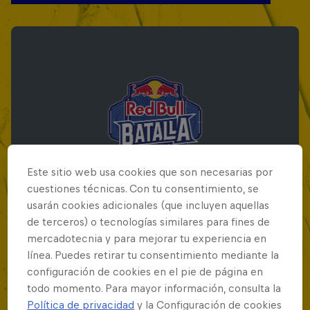
Este sitio web usa cookies que son necesarias por
cuestiones técnicas. Con tu consentimiento, se
usarán cookies adicionales (que incluyen aquellas
de terceros) o tecnologías similares para fines de
mercadotecnia y para mejorar tu experiencia en
Red Bull Batalla Final Torneo de Plazas
línea. Puedes retirar tu consentimiento mediante la
2026
configuración de cookies en el pie de página en
todo momento. Para mayor información, consulta la
19 Septiembre 2026
Política de privacidad
y la Configuración de cookies