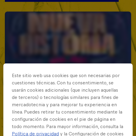
Este sitio web usa cookies que son necesarias por
cuestiones técnicas. Con tu consentimiento, se
usarán cookies adicionales (que incluyen aquellas
de terceros) o tecnologías similares para fines de
mercadotecnia y para mejorar tu experiencia en
línea. Puedes retirar tu consentimiento mediante la
configuración de cookies en el pie de página en
todo momento. Para mayor información, consulta la
Política de privacidad
y la Configuración de cookies