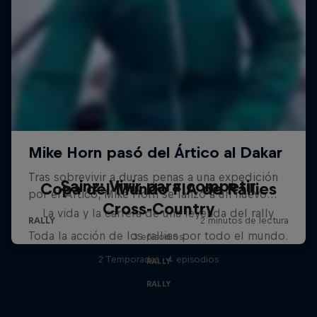
Sainz: Vivir para competir
Copa del Mundo FIA de Rallies
Cross-Country
La vida y la carrera de una leyenda del rally
Toda la acción de los rallies por todo el mundo.
3 episodios
2 Temporadas · 4 episodios
RALLY
RALLY