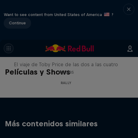
Want to see content from United States of America
?
Continue
Price to Dakar
El viaje de Toby Price de las dos a las cuatro
Películas y Shows
ruedas
RALLY
Más contenidos similares