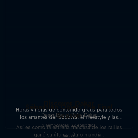
Discover Dakar
Sébastien Ogier: The Final
Horas y horas de contenido gratis para todos
Season
Descubre el Rally Dakar
los amantes del deporte, el freestyle y las
aventuras.
2 Temporadas · 12 episodios
Así es como la estrella francesa de los rallies
ganó su último título mundial.
RALLY