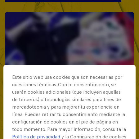
Este sitio web usa cookies que son necesarias por
cuestiones técnicas. Con tu consentimiento, se
usarán cookies adicionales (que incluyen aquellas
de terceros) o tecnologías similares para fines de
mercadotecnia y para mejorar tu experiencia en
línea. Puedes retirar tu consentimiento mediante la
configuración de cookies en el pie de página en
todo momento. Para mayor información, consulta la
Política de privacidad
y la Configuración de cookies