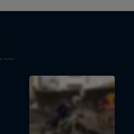
¿La
cil?
de motor