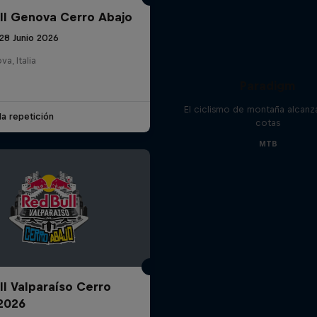
ll Genova Cerro Abajo
28 Junio 2026
a, Italia
Paradigm
El ciclismo de montaña alcanz
la repetición
cotas
MTB
ll Valparaíso Cerro
2026