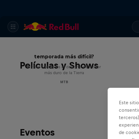
Hard Enduro 2025: ¿La
temporada más difícil?
Películas y Shows
El Hard Enduro es el deporte de motor
más duro de la Tierra
MTB
Este siti
consentim
terceros)
experienc
Eventos
de cooki