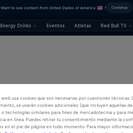
Continue
Want to see content from United States of America
?
Energy Drinks
Eventos
Atletas
Red Bull TV
o web usa cookies que son necesarias por cuestiones técnicas. 
iento, se usarán cookies adicionales (que incluyen aquellas de
 o tecnologías similares para fines de mercadotecnia y para me
ia en línea. Puedes retirar tu consentimiento mediante la conf
es en el pie de página en todo momento. Para mayor informaci