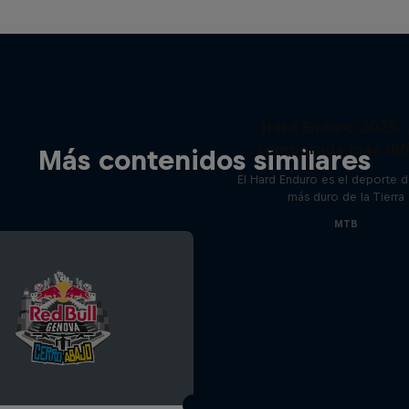
Hard Enduro 2025: 
temporada más difí
Más contenidos similares
El Hard Enduro es el deporte 
más duro de la Tierra
MTB