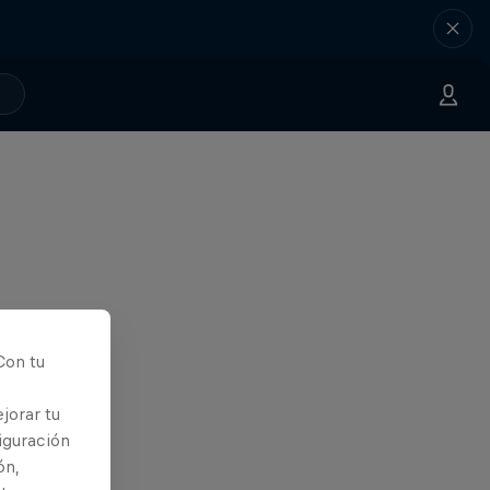
Con tu
jorar tu
iguración
ón,