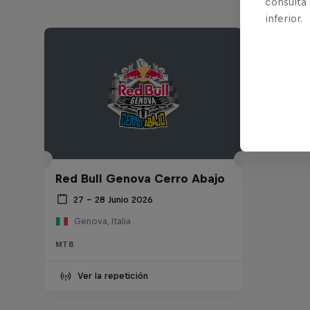
consulta
inferior.
Red Bull Genova Cerro Abajo
27 – 28 Junio 2026
Genova, Italia
MTB
Ver la repetición