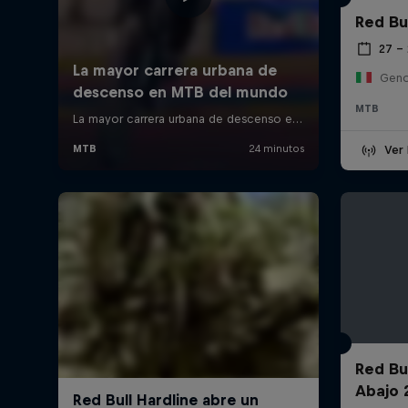
Red Bu
27 – 
Genov
MTB
Ver 
Red Bu
Abajo 