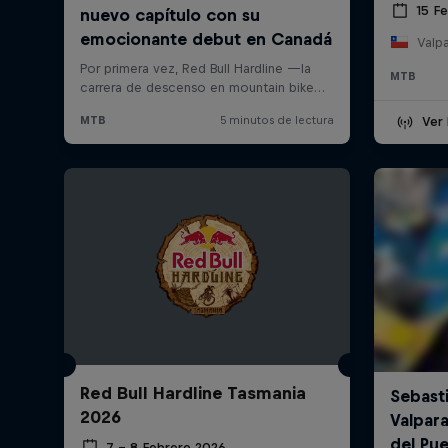
15 F
Valpa
MTB
Ver 
Red Bull Hardline Tasmania
2026
7 – 8 Febrero 2026