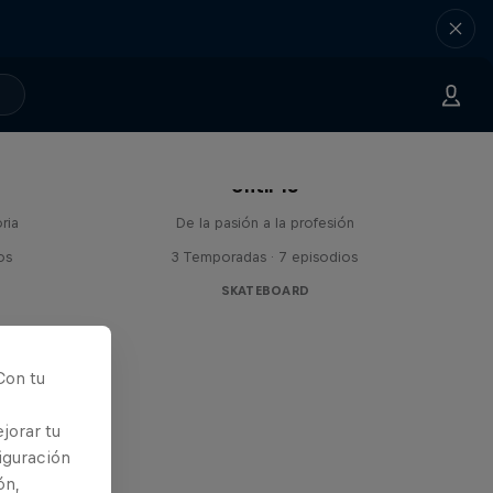
Until 18
ria
De la pasión a la profesión
os
3 Temporadas · 7 episodios
SKATEBOARD
Con tu
jorar tu
iguración
ón,