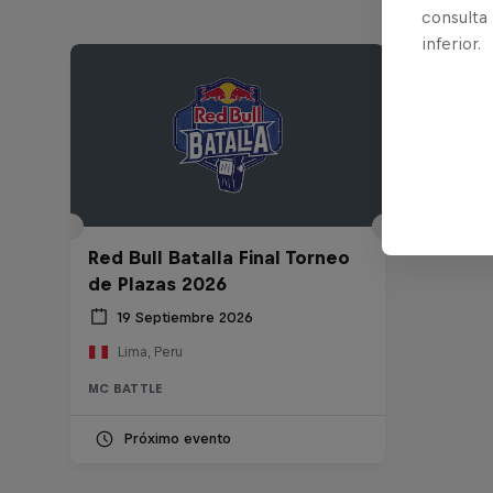
consulta
inferior.
Red Bull Batalla Final Torneo
de Plazas 2026
19 Septiembre 2026
Lima, Peru
MC BATTLE
Próximo evento