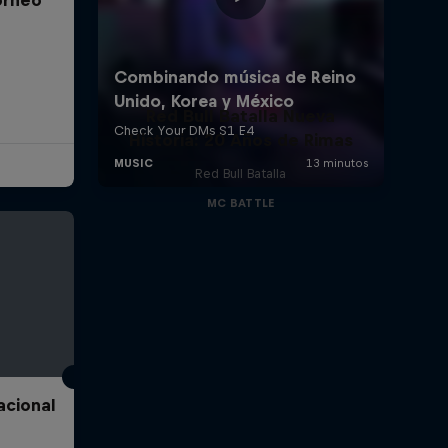
Red Bull Batalla Nueva
Historia: 20 Años de Rimas
Red Bull Batalla
MC BATTLE
acional