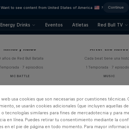
Continue
Want to see content from United States of America
?
Energy Drinks
Eventos
Atletas
Red Bull TV
Rimas y Ruido
After the Raves
 años de Red Bull Batalla
Cada beat tiene una histo
 Temporada · 7 episodios
1 Temporada · 7 episodi
MC BATTLE
MUSIC
o web usa cookies que son necesarias por cuestiones técnicas. 
iento, se usarán cookies adicionales (que incluyen aquellas de
 o tecnologías similares para fines de mercadotecnia y para me
ia en línea. Puedes retirar tu consentimiento mediante la conf
es en el pie de página en todo momento. Para mayor informaci