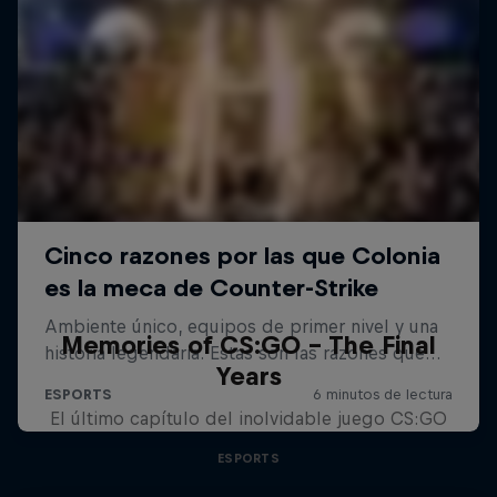
Memories of CS:GO - The Final
Years
El último capítulo del inolvidable juego CS:GO
ESPORTS