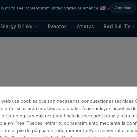
Continue
Want to see content from United States of America
?
Energy Drinks
Eventos
Atletas
Red Bull TV
o web usa cookies que son necesarias por cuestiones técnicas. 
iento, se usarán cookies adicionales (que incluyen aquellas de
 o tecnologías similares para fines de mercadotecnia y para me
ia en línea. Puedes retirar tu consentimiento mediante la conf
es en el pie de página en todo momento. Para mayor informaci