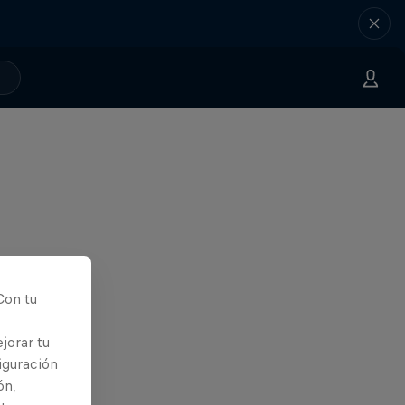
Con tu
jorar tu
iguración
ón,