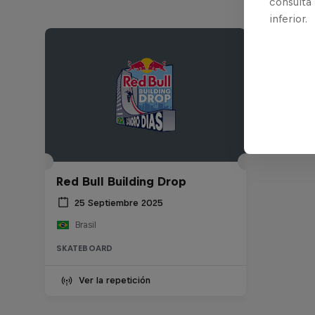
consulta
inferior.
Red Bull Building Drop
25 Septiembre 2025
Brasil
SKATEBOARD
Ver la repetición