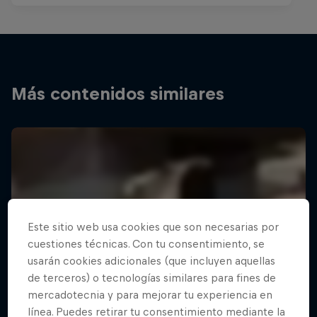
Más contenidos similares
Este sitio web usa cookies que son necesarias por
cuestiones técnicas. Con tu consentimiento, se
usarán cookies adicionales (que incluyen aquellas
de terceros) o tecnologías similares para fines de
mercadotecnia y para mejorar tu experiencia en
línea. Puedes retirar tu consentimiento mediante la