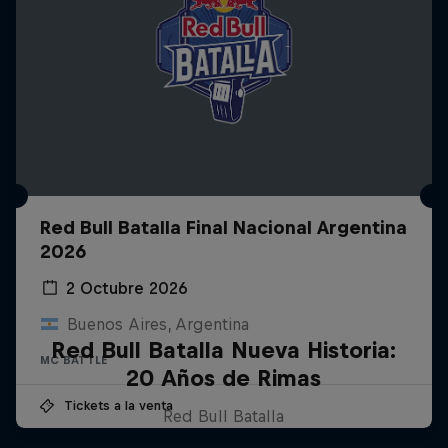
Red Bull Batalla Final Nacional Argentina
2026
2 Octubre 2026
Buenos Aires, Argentina
Red Bull Batalla Nueva Historia:
MC BATTLE
20 Años de Rimas
Tickets a la venta
Red Bull Batalla