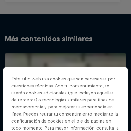
Más contenidos similares
Este sitio web usa cookies que son necesarias por
cuestiones técnicas. Con tu consentimiento, se
usarán cookies adicionales (que incluyen aquellas
de terceros) o tecnologías similares para fines de
mercadotecnia y para mejorar tu experiencia en
línea. Puedes retirar tu consentimiento mediante la
configuración de cookies en el pie de página en
todo momento. Para mayor información, consulta la