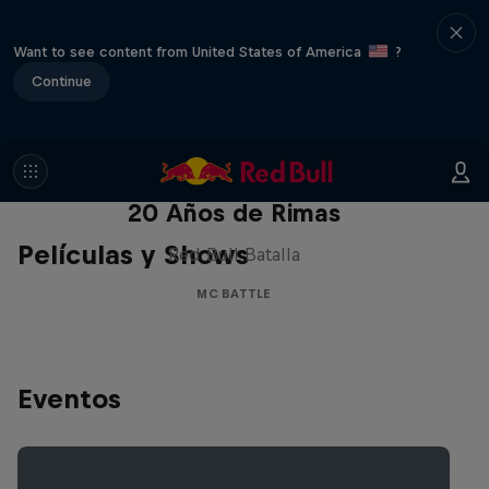
Want to see content from United States of America
?
Continue
Red Bull Batalla Nueva Historia:
20 Años de Rimas
Películas y Shows
Red Bull Batalla
MC BATTLE
Eventos