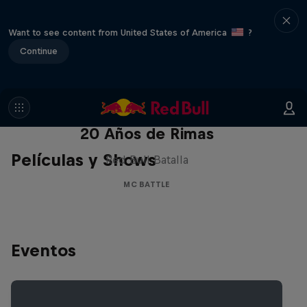
Want to see content from United States of America
?
Continue
Red Bull Batalla Nueva Historia:
20 Años de Rimas
Películas y Shows
Red Bull Batalla
MC BATTLE
Eventos