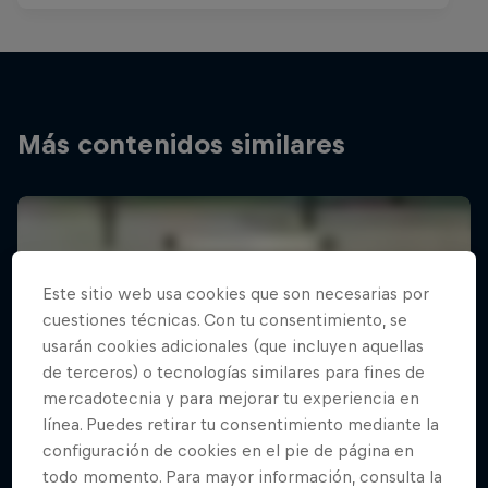
Más contenidos similares
Este sitio web usa cookies que son necesarias por
cuestiones técnicas. Con tu consentimiento, se
usarán cookies adicionales (que incluyen aquellas
de terceros) o tecnologías similares para fines de
mercadotecnia y para mejorar tu experiencia en
línea. Puedes retirar tu consentimiento mediante la
configuración de cookies en el pie de página en
todo momento. Para mayor información, consulta la