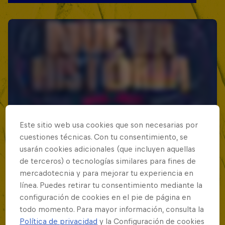
Este sitio web usa cookies que son necesarias por
cuestiones técnicas. Con tu consentimiento, se
usarán cookies adicionales (que incluyen aquellas
de terceros) o tecnologías similares para fines de
mercadotecnia y para mejorar tu experiencia en
línea. Puedes retirar tu consentimiento mediante la
configuración de cookies en el pie de página en
todo momento. Para mayor información, consulta la
Política de privacidad
y la Configuración de cookies